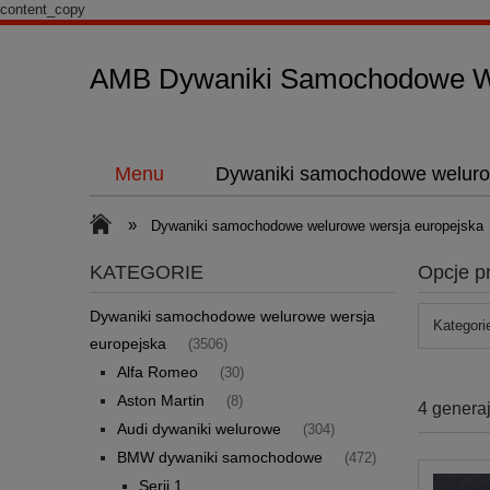
content_copy
AMB Dywaniki Samochodowe We
Menu
Dywaniki samochodowe weluro
»
Dywaniki samochodowe welurowe wersja europejska
KATEGORIE
Opcje p
Dywaniki samochodowe welurowe wersja
Kategori
europejska
(3506)
Alfa Romeo
(30)
Aston Martin
(8)
4 generaj
Audi dywaniki welurowe
(304)
BMW dywaniki samochodowe
(472)
Serii 1