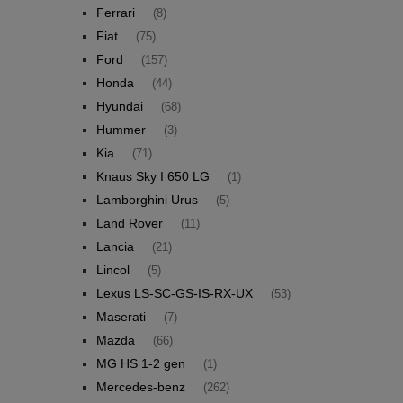
Ferrari
(8)
Fiat
(75)
Ford
(157)
Honda
(44)
Hyundai
(68)
Hummer
(3)
Kia
(71)
Knaus Sky I 650 LG
(1)
Lamborghini Urus
(5)
Land Rover
(11)
Lancia
(21)
Lincol
(5)
Lexus LS-SC-GS-IS-RX-UX
(53)
Maserati
(7)
Mazda
(66)
MG HS 1-2 gen
(1)
Mercedes-benz
(262)