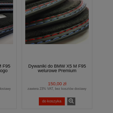
M F95
Dywaniki do BMW X5 M F95
logo
welurowe Premium
samochodowe
150,00 zł
dostawy
zawiera 23% VAT, bez kosztów dostawy
do koszyka