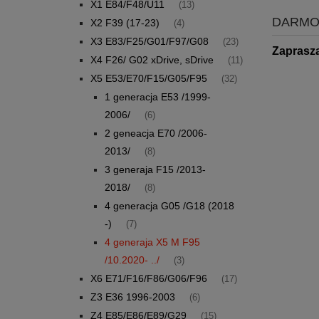
X1 E84/F48/U11
(13)
DARMO
X2 F39 (17-23)
(4)
X3 E83/F25/G01/F97/G08
(23)
Zaprasz
X4 F26/ G02 xDrive, sDrive
(11)
X5 E53/E70/F15/G05/F95
(32)
1 generacja E53 /1999-
2006/
(6)
2 geneacja E70 /2006-
2013/
(8)
3 generaja F15 /2013-
2018/
(8)
4 generacja G05 /G18 (2018
-)
(7)
4 generaja X5 M F95
/10.2020- ../
(3)
X6 E71/F16/F86/G06/F96
(17)
Z3 E36 1996-2003
(6)
Z4 E85/E86/E89/G29
(15)