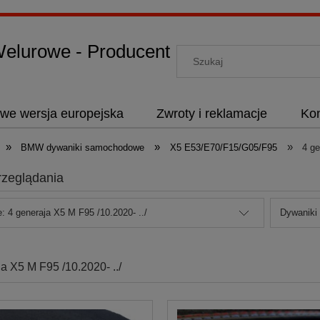
lurowe - Producent
we wersja europejska
Zwroty i reklamacje
Kon
»
»
»
BMW dywaniki samochodowe
X5 E53/E70/F15/G05/F95
4 ge
rzeglądania
e: 4 generaja X5 M F95 /10.2020- ../
Dywaniki
a X5 M F95 /10.2020- ../