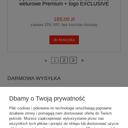
welurowe Premium + logo EXCLUSIVE
165,00 zł
zawiera 23% VAT, bez kosztów dostawy
do koszyka
«
1
2
3
»
DARMOWA WYSYŁKA
Zapraszamy do zakupów za minimum 500zł
a koszty
wysyłki Gratis
Dbamy o Twoją prywatność
Pliki cookies i pokrewne im technologie umożliwiają poprawne
działanie strony i pomagają nam dostosować ofertę do Twoich
potrzeb. Możesz zaakceptować wykorzystanie przez nas
wszystkich tych plików i przejść do sklepu lub dostosować użycie