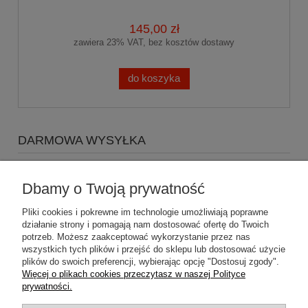
145,00 zł
zawiera 23% VAT, bez kosztów dostawy
do koszyka
DARMOWA WYSYŁKA
Zapraszamy do zakupów za minimum 500zł
a koszty
wysyłki Gratis
Dbamy o Twoją prywatność
Pliki cookies i pokrewne im technologie umożliwiają poprawne
działanie strony i pomagają nam dostosować ofertę do Twoich
potrzeb. Możesz zaakceptować wykorzystanie przez nas
wszystkich tych plików i przejść do sklepu lub dostosować użycie
plików do swoich preferencji, wybierając opcję "Dostosuj zgody".
Pomoc
Więcej o plikach cookies przeczytasz w naszej Polityce
prywatności.
Dostawa