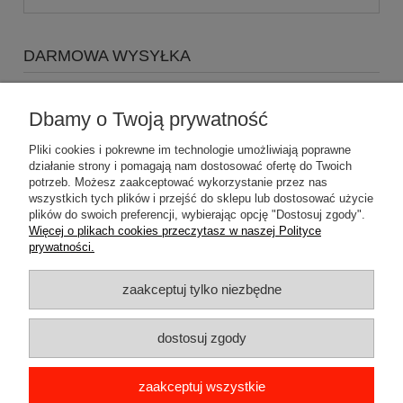
DARMOWA WYSYŁKA
Zapraszamy do zakupów za minimum 500zł
a koszty
wysyłki Gratis
Dbamy o Twoją prywatność
Pliki cookies i pokrewne im technologie umożliwiają poprawne
działanie strony i pomagają nam dostosować ofertę do Twoich
potrzeb. Możesz zaakceptować wykorzystanie przez nas
wszystkich tych plików i przejść do sklepu lub dostosować użycie
plików do swoich preferencji, wybierając opcję "Dostosuj zgody".
Pomoc
Więcej o plikach cookies przeczytasz w naszej Polityce
prywatności.
Dostawa
zaakceptuj tylko niezbędne
Moje konto
dostosuj zgody
Gwarancja i zwroty
zaakceptuj wszystkie