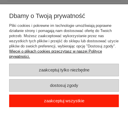
Zapraszamy do zakupów za minimum 500zł
a koszty
wysyłki Gratis
Dbamy o Twoją prywatność
Pliki cookies i pokrewne im technologie umożliwiają poprawne
działanie strony i pomagają nam dostosować ofertę do Twoich
potrzeb. Możesz zaakceptować wykorzystanie przez nas
wszystkich tych plików i przejść do sklepu lub dostosować użycie
plików do swoich preferencji, wybierając opcję "Dostosuj zgody".
Pomoc
Więcej o plikach cookies przeczytasz w naszej Polityce
prywatności.
Dostawa
zaakceptuj tylko niezbędne
Moje konto
dostosuj zgody
Gwarancja i zwroty
zaakceptuj wszystkie
O firmie
pokaż pełną wersję strony