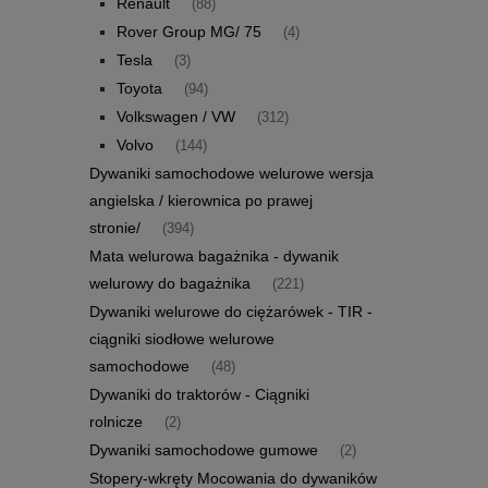
Renault
(88)
Rover Group MG/ 75
(4)
Tesla
(3)
Toyota
(94)
Volkswagen / VW
(312)
Volvo
(144)
Dywaniki samochodowe welurowe wersja
angielska / kierownica po prawej
stronie/
(394)
Mata welurowa bagażnika - dywanik
welurowy do bagażnika
(221)
Dywaniki welurowe do ciężarówek - TIR -
ciągniki siodłowe welurowe
samochodowe
(48)
Dywaniki do traktorów - Ciągniki
rolnicze
(2)
Dywaniki samochodowe gumowe
(2)
Stopery-wkręty Mocowania do dywaników