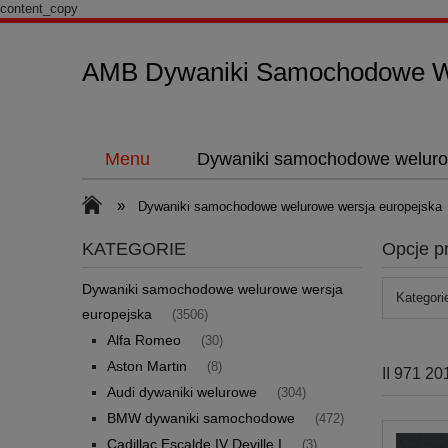
content_copy
AMB Dywaniki Samochodowe We
Menu
Dywaniki samochodowe weluro
»
Dywaniki samochodowe welurowe wersja europejska
KATEGORIE
Opcje p
Dywaniki samochodowe welurowe wersja
Kategorie
europejska
(3506)
Alfa Romeo
(30)
Aston Martin
(8)
II 971 20
Audi dywaniki welurowe
(304)
BMW dywaniki samochodowe
(472)
Cadillac Escalde IV Deville I
(3)