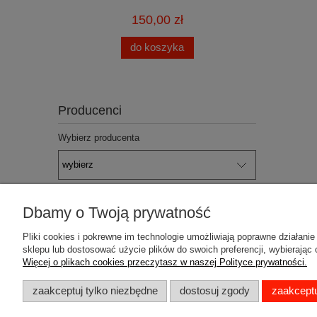
150,00 zł
do koszyka
Producenci
Wybierz producenta
Dbamy o Twoją prywatność
Pomoc
Dostawa
Pliki cookies i pokrewne im technologie umożliwiają poprawne działan
sklepu lub dostosować użycie plików do swoich preferencji, wybierając 
Jak kupować
Faktury i paragony
Więcej o plikach cookies przeczytasz w naszej Polityce prywatności.
Regulamin sklepu
Koszty dostawy
zaakceptuj tylko niezbędne
dostosuj zgody
zaakceptu
Regulaminy
Czas realizacji zamów
Bezpieczeństwo
Sposoby płatności