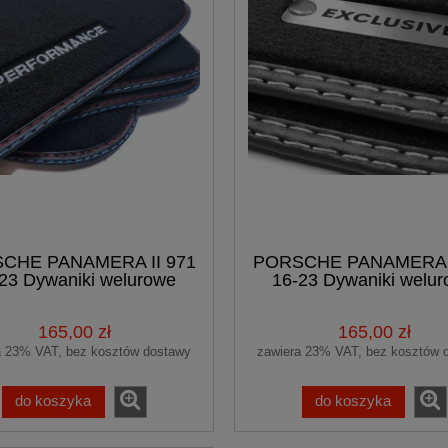
CHE PANAMERA II 971
PORSCHE PANAMERA I
23 Dywaniki welurowe
16-23 Dywaniki welu
Premium + haft
Premium +logo EXCL
PERFORMANCE
165,00 zł
165,00 zł
a 23% VAT, bez kosztów dostawy
zawiera 23% VAT, bez kosztów 
do koszyka
do koszyka