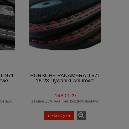
I 971
PORSCHE PANAMERA II 971
rowe
16-23 Dywaniki welurowe
USIVE
Premium
148,00 zł
dostawy
zawiera 23% VAT, bez kosztów dostawy
do koszyka