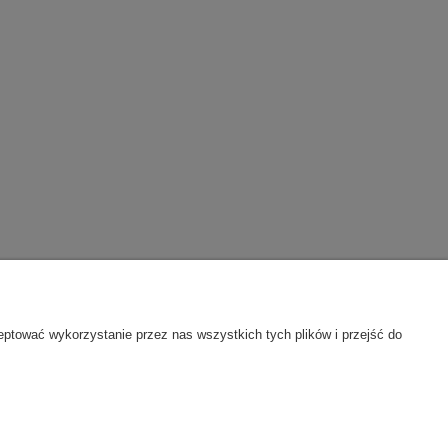
ty
O firmie
eptować wykorzystanie przez nas wszystkich tych plików i przejść do
je
Polityka prywatności
Kontakt
Informacje o firmie
Opinie klientów