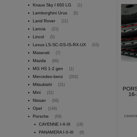
Knaus Sky I 650 LG
(1)
Lamborghini Urus
(5)
Land Rover
(11)
Lancia
(21)
Lincol
(5)
Lexus LS-SC-GS-IS-RX-UX
(53)
Maserati
(7)
Mazda
(66)
MG HS 1-2 gen
(1)
Mercedes-benz
(262)
Mitsubishi
(31)
PORS
Mini
(31)
16-
Nissan
(56)
Opel
(144)
zawier
Porsche
(59)
CAYENNE I-II-III
(18)
PANAMERA I-II-III
(8)