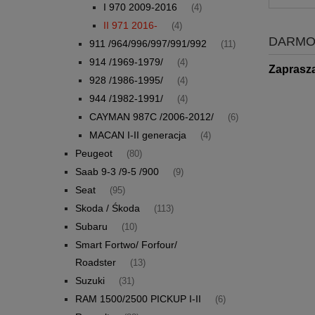
I 970 2009-2016
(4)
II 971 2016-
(4)
DARMO
911 /964/996/997/991/992
(11)
914 /1969-1979/
(4)
Zaprasz
928 /1986-1995/
(4)
944 /1982-1991/
(4)
CAYMAN 987C /2006-2012/
(6)
MACAN I-II generacja
(4)
Peugeot
(80)
Saab 9-3 /9-5 /900
(9)
Seat
(95)
Skoda / Śkoda
(113)
Subaru
(10)
Smart Fortwo/ Forfour/
Roadster
(13)
Suzuki
(31)
RAM 1500/2500 PICKUP I-II
(6)