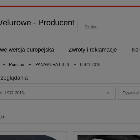
lurowe - Producent
we wersja europejska
Zwroty i reklamacje
Kon
»
»
»
Porsche
PANAMERA I-II-III
II 971 2016-
rzeglądania
: II 971 2016-
Dywaniki
16-