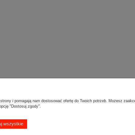
150,00 zł
145,00 zł
do koszyka
do koszyka
Moje konto
Gwarancja i zwro
ie strony i pomagają nam dostosować ofertę do Twoich potrzeb. Możesz zaakc
opcję "Dostosuj zgody".
Twoje zamówienia
Zwroty i reklamac
Mapa dojazdu
j wszystkie
ień
Ustawienia konta
Przechowalnia