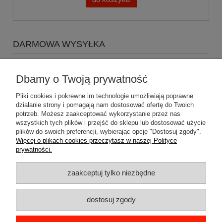
DARMOWA WYSYŁKA
Zapraszamy do zakupów za minimum 500zł
a koszty
wysyłki Gratis
Dbamy o Twoją prywatność
Pliki cookies i pokrewne im technologie umożliwiają poprawne
działanie strony i pomagają nam dostosować ofertę do Twoich
potrzeb. Możesz zaakceptować wykorzystanie przez nas
wszystkich tych plików i przejść do sklepu lub dostosować użycie
plików do swoich preferencji, wybierając opcję "Dostosuj zgody".
Pomoc
Więcej o plikach cookies przeczytasz w naszej Polityce
prywatności.
Dostawa
zaakceptuj tylko niezbędne
Moje konto
dostosuj zgody
Gwarancja i zwroty