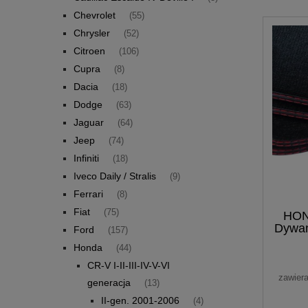
Chevrolet
(55)
Chrysler
(52)
Citroen
(106)
Cupra
(8)
Dacia
(18)
Dodge
(63)
Jaguar
(64)
Jeep
(74)
Infiniti
(18)
Iveco Daily / Stralis
(9)
Ferrari
(8)
Fiat
(75)
HON
Dywan
Ford
(157)
Honda
(44)
CR-V I-II-III-IV-V-VI
zawier
generacja
(13)
II-gen. 2001-2006
(4)