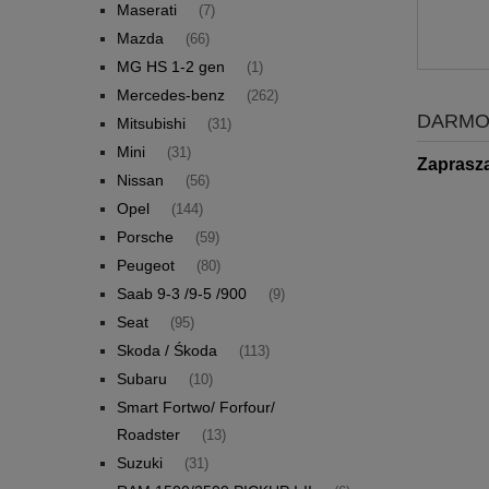
Maserati
(7)
Mazda
(66)
MG HS 1-2 gen
(1)
Mercedes-benz
(262)
DARMO
Mitsubishi
(31)
Mini
(31)
Zaprasz
Nissan
(56)
Opel
(144)
Porsche
(59)
Peugeot
(80)
Saab 9-3 /9-5 /900
(9)
Seat
(95)
Skoda / Śkoda
(113)
Subaru
(10)
Smart Fortwo/ Forfour/
Roadster
(13)
Suzuki
(31)