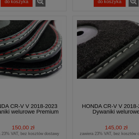
do koszyka
do koszyka
DA CR-V V 2018-2023
HONDA CR-V V 2018-
niki welurowe Premium
Dywaniki welurow
samochodowe
samochodowe
150,00 zł
145,00 zł
a 23% VAT, bez kosztów dostawy
zawiera 23% VAT, bez kosztów 