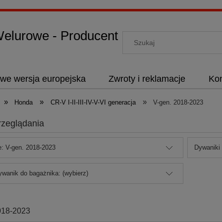
lurowe - Producent
we wersja europejska
Zwroty i reklamacje
Kon
»
»
»
Honda
CR-V I-II-III-IV-V-VI generacja
V-gen. 2018-2023
rzeglądania
e: V-gen. 2018-2023
Dywaniki
ywanik do bagażnika: (wybierz)
018-2023