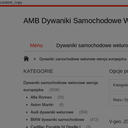
content_copy
AMB Dywaniki Samochodowe We
Menu
Dywaniki samochodowe weluro
»
Dywaniki samochodowe welurowe wersja europejska
KATEGORIE
Opcje p
Dywaniki samochodowe welurowe wersja
Kategori
europejska
(3506)
Alfa Romeo
(30)
Mata i D
Aston Martin
(8)
Audi dywaniki welurowe
(304)
BMW dywaniki samochodowe
(472)
V-gen. 2
Cadillac Escalde IV Deville I
(3)