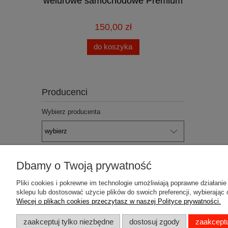
welurowe samochodowe Premium
2015
150,00 zł
do koszyka
Producenci
Wybierz producenta
Dbamy o Twoją prywatność
Pomoc
Dostawa
Pliki cookies i pokrewne im technologie umożliwiają poprawne działan
sklepu lub dostosować użycie plików do swoich preferencji, wybierając 
Jak kupować
Faktury i paragony
Więcej o plikach cookies przeczytasz w naszej Polityce prywatności.
Regulamin sklepu
Koszty dostawy
zaakceptuj tylko niezbędne
dostosuj zgody
zaakceptu
Regulaminy
Czas realizacji zamów