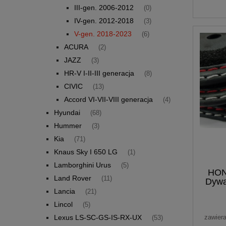
III-gen. 2006-2012
(0)
IV-gen. 2012-2018
(3)
V-gen. 2018-2023
(6)
ACURA
(2)
JAZZ
(3)
HR-V I-II-III generacja
(8)
CIVIC
(13)
Accord VI-VII-VIII generacja
(4)
Hyundai
(68)
Hummer
(3)
Kia
(71)
Knaus Sky I 650 LG
(1)
Lamborghini Urus
(5)
HON
Land Rover
(11)
Dywa
Lancia
(21)
Lincol
(5)
Lexus LS-SC-GS-IS-RX-UX
zawier
(53)