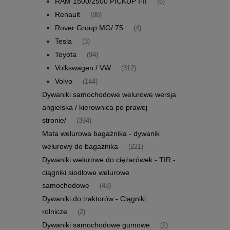
RAM 1500/2500 PICKUP I-II
(6)
Renault
(88)
Rover Group MG/ 75
(4)
Tesla
(3)
Toyota
(94)
Volkswagen / VW
(312)
Volvo
(144)
Dywaniki samochodowe welurowe wersja
angielska / kierownica po prawej
stronie/
(394)
Mata welurowa bagażnika - dywanik
welurowy do bagażnika
(221)
Dywaniki welurowe do ciężarówek - TIR -
ciągniki siodłowe welurowe
samochodowe
(48)
Dywaniki do traktorów - Ciągniki
rolnicze
(2)
Dywaniki samochodowe gumowe
(2)