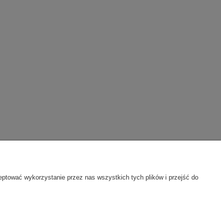
ty
O firmie
eptować wykorzystanie przez nas wszystkich tych plików i przejść do
je
Polityka prywatności
Kontakt
Informacje o firmie