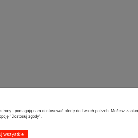
 welurowe Premium
2017 welurowe Premium
samochodowe
samochodowe
150,00 zł
145,00 zł
do koszyka
do koszyka
Moje konto
Gwarancja i zwro
ie strony i pomagają nam dostosować ofertę do Twoich potrzeb. Możesz zaakc
opcję "Dostosuj zgody".
Twoje zamówienia
Zwroty i reklamac
Mapa dojazdu
j wszystkie
ień
Ustawienia konta