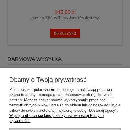
145,00 zł
zawiera 23% VAT, bez kosztów dostawy
do koszyka
DARMOWA WYSYŁKA
Zapraszamy do zakupów za minimum 500zł
a koszty
wysyłki Gratis
Dbamy o Twoją prywatność
Pliki cookies i pokrewne im technologie umożliwiają poprawne
działanie strony i pomagają nam dostosować ofertę do Twoich
potrzeb. Możesz zaakceptować wykorzystanie przez nas
wszystkich tych plików i przejść do sklepu lub dostosować użycie
plików do swoich preferencji, wybierając opcję "Dostosuj zgody".
Pomoc
Więcej o plikach cookies przeczytasz w naszej Polityce
prywatności.
Dostawa