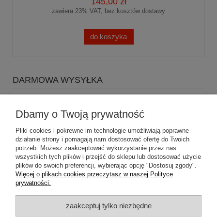
145,00 zł
zawiera 23% VAT, bez kosztów dostawy
do koszyka
DARMOWA WYSYŁKA
Zapraszamy do zakupów za minimum 500zł
a koszty
wysyłki Gratis
Dbamy o Twoją prywatność
Pliki cookies i pokrewne im technologie umożliwiają poprawne
działanie strony i pomagają nam dostosować ofertę do Twoich
potrzeb. Możesz zaakceptować wykorzystanie przez nas
wszystkich tych plików i przejść do sklepu lub dostosować użycie
plików do swoich preferencji, wybierając opcję "Dostosuj zgody".
Pomoc
Więcej o plikach cookies przeczytasz w naszej Polityce
prywatności.
Dostawa
zaakceptuj tylko niezbędne