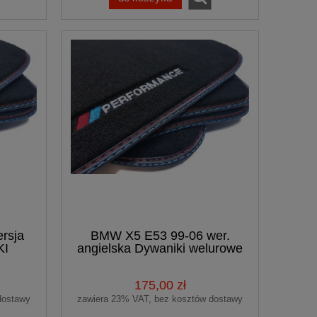
rsja
BMW X5 E53 99-06 wer.
KI
angielska Dywaniki welurowe
 haft
Premium + haft
175,00 zł
dostawy
zawiera 23% VAT, bez kosztów dostawy