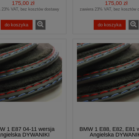
175,00 zł
175,00 zł
a 23% VAT, bez kosztów dostawy
zawiera 23% VAT, bez kosztów 
do koszyka
do koszyka
 do AUDI Q7 I 4L 2005-
Dywaniki do Audi A8 D4 2010
 welurowe Premium
2017 welurowe Premium
samochodowe
samochodowe
150,00 zł
145,00 zł
do koszyka
do koszyka
W 1 E87 04-11 wersja
BMW 1 E88, E82, E81 w
ngielska DYWANIKI
Angielska DYWANI