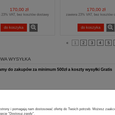
LUROWE PREMIUM
WELUROWE PREM
170,00 zł
170,00 zł
a 23% VAT, bez kosztów dostawy
zawiera 23% VAT, bez kosztów 
do koszyka
do koszyka
«
1
2
3
4
5
WA WYSYŁKA
amy do zakupów za minimum 500zł
a koszty wysyłki Gratis
Moje konto
Gwarancja i zwro
ie strony i pomagają nam dostosować ofertę do Twoich potrzeb. Możesz zaakc
opcję "Dostosuj zgody".