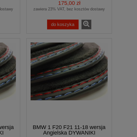
175,00 zł
dostawy
zawiera 23% VAT, bez kosztów dostawy
do koszyka
-
ersja
BMW 1 F20 F21 11-18 wersja
KI
Angielska DYWANIKI