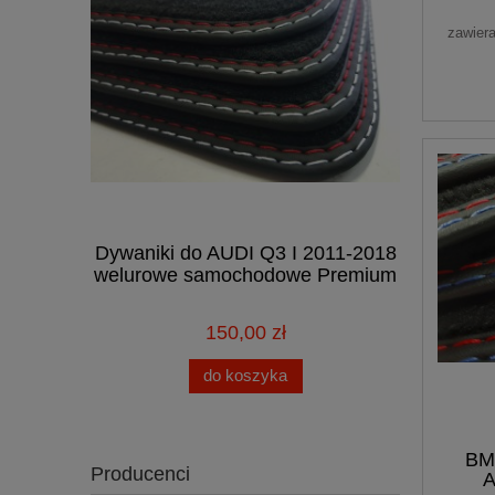
zawier
Dywaniki do AUDI Q3 I 2011-2018
Dywaniki
welurowe samochodowe Premium
2015
150,00 zł
do koszyka
BM
Producenci
A