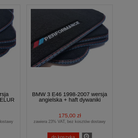
sja
BMW 3 E46 1998-2007 wersja
WELUR
angielska + haft dywaniki
welurowe Premium
175,00 zł
dostawy
zawiera 23% VAT, bez kosztów dostawy
do koszyka