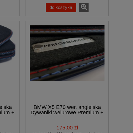
do koszyka
elska
BMW X5 E70 wer. angielska
mium +
Dywaniki welurowe Premium +
logo
175,00 zł