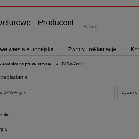
lurowe - Producent
we wersja europejska
Zwroty i reklamacje
Kon
»
ierownica po prawej stronie/
BMW-Anglik
rzeglądania
e: BMW-Anglik
Dywaniki
elska
lik