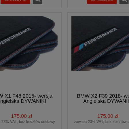
 X1 F48 2015- wersja
BMW X2 F39 2018- we
ngielska DYWANIKI
Angielska DYWANI
ROWE PREMIUM + haft
WELUROWE PREMIUM +
175,00 zł
175,00 zł
a 23% VAT, bez kosztów dostawy
zawiera 23% VAT, bez kosztów 