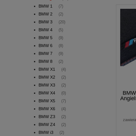
BMW 1
(7)
BMW 2
(2)
BMW 3
(20)
BMW 4
(5)
BMW 5
(9)
BMW 6
(8)
BMW 7
(9)
BMW 8
(2)
BMW X1
(4)
BMW X2
(2)
BMW X3
(2)
BMW 
BMW X4
(0)
Angie
BMW X5
(7)
BMW X6
(4)
BMW Z3
(2)
zawier
BMW Z4
(2)
BMW i3
(2)