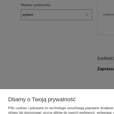
WE
Wybierz producenta
zawier
DARMO
Zaprasz
Dbamy o Twoją prywatność
Pomoc
Dostawa
Pliki cookies i pokrewne im technologie umożliwiają poprawne działan
sklepu lub dostosować użycie plików do swoich preferencji, wybierając 