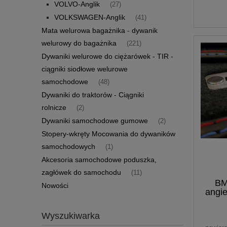
VOLVO-Anglik
(27)
VOLKSWAGEN-Anglik
(41)
Mata welurowa bagażnika - dywanik
welurowy do bagażnika
(221)
Dywaniki welurowe do ciężarówek - TIR -
ciągniki siodłowe welurowe
samochodowe
(48)
Dywaniki do traktorów - Ciągniki
rolnicze
(2)
Dywaniki samochodowe gumowe
(2)
Stopery-wkręty Mocowania do dywaników
samochodowych
(1)
Akcesoria samochodowe poduszka,
zagłówek do samochodu
(11)
BM
Nowości
angi
Wyszukiwarka