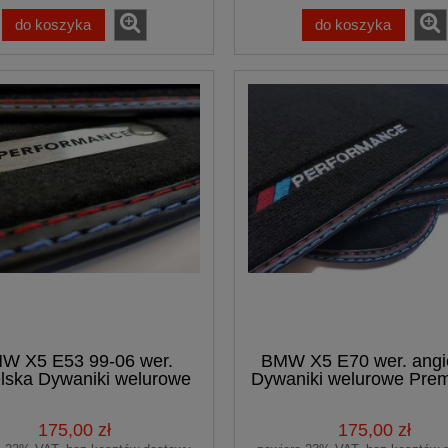
do koszyka
do koszyka
W X5 E53 99-06 wer.
BMW X5 E70 wer. angi
elska Dywaniki welurowe
Dywaniki welurowe Pre
Premium + logo
haft
175,00 zł
175,00 zł