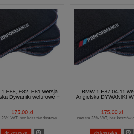
1 E88, E82, E81 wersja
BMW 1 E87 04-11 wer
lska Dywaniki welurowe +
Angielska DYWANIKI 
haft
PREMIUM + haft
175,00 zł
175,00 zł
a 23% VAT, bez kosztów dostawy
zawiera 23% VAT, bez kosztów 
do koszyka
do koszyka