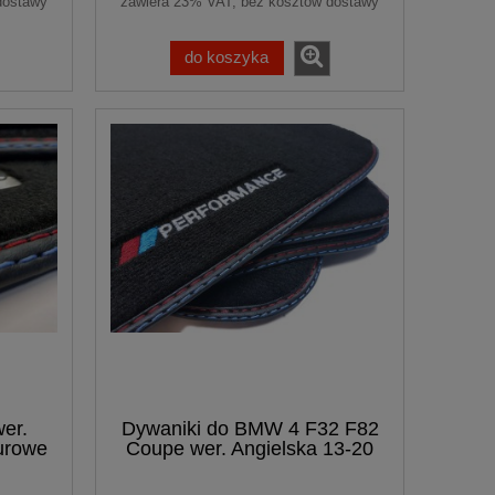
dostawy
zawiera 23% VAT, bez kosztów dostawy
do koszyka
er.
Dywaniki do BMW 4 F32 F82
urowe
Coupe wer. Angielska 13-20
WELUROWE PREMIUM + Haft