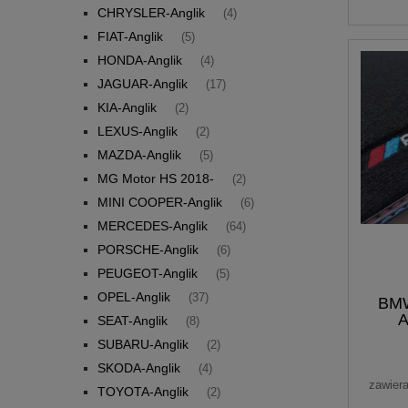
CHRYSLER-Anglik
(4)
FIAT-Anglik
(5)
HONDA-Anglik
(4)
JAGUAR-Anglik
(17)
KIA-Anglik
(2)
LEXUS-Anglik
(2)
MAZDA-Anglik
(5)
MG Motor HS 2018-
(2)
MINI COOPER-Anglik
(6)
MERCEDES-Anglik
(64)
PORSCHE-Anglik
(6)
PEUGEOT-Anglik
(5)
OPEL-Anglik
(37)
BMW
A
SEAT-Anglik
(8)
WELU
SUBARU-Anglik
(2)
SKODA-Anglik
(4)
zawier
TOYOTA-Anglik
(2)