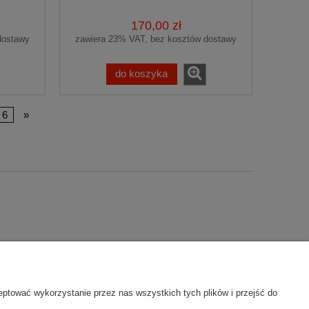
IUM
WELUROWE PREMIUM
170,00 zł
dostawy
zawiera 23% VAT, bez kosztów dostawy
do koszyka
6
»
ty
O firmie
eptować wykorzystanie przez nas wszystkich tych plików i przejść do