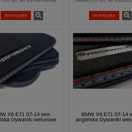
a 23% VAT, bez kosztów dostawy
zawiera 23% VAT, bez kosztów 
do koszyka
do koszyka
W X6 E71 07-14 wer.
BMW X6 E71 07-14 w
elska Dywaniki welurowe
angielska Dywaniki wel
Premium + haft
Premium + logo