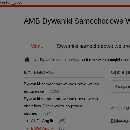
content_copy
AMB Dywaniki Samochodowe We
Menu
Dywaniki samochodowe weluro
»
Dywaniki samochodowe welurowe wersja angielska / k
KATEGORIE
Opcje p
Dywaniki samochodowe welurowe wersja
Kategori
europejska
(3506)
Dywaniki samochodowe welurowe wersja
angielska / kierownica po prawej
wersja angi
stronie/
(394)
AUDI-Anglik
BMW-Ang
(65)
BMW-Anglik
(86)