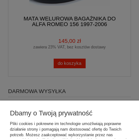
MATA WELUROWA BAGAŻNIKA DO
ALFA ROMEO 156 1997-2006
145,00 zł
zawiera 23% VAT, bez kosztów dostawy
do koszyka
DARMOWA WYSYŁKA
Zapraszamy do zakupów za minimum 500zł
a koszty
wysyłki Gratis
Dbamy o Twoją prywatność
Pliki cookies i pokrewne im technologie umożliwiają poprawne
działanie strony i pomagają nam dostosować ofertę do Twoich
potrzeb. Możesz zaakceptować wykorzystanie przez nas