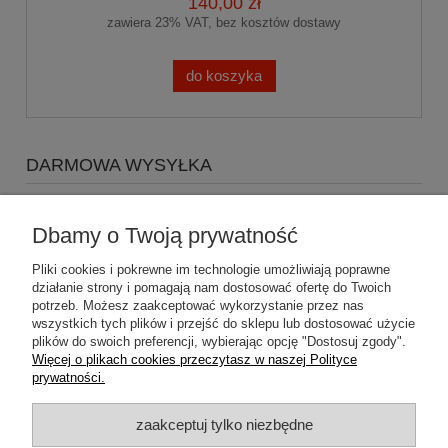
140,00 zł
zawiera 23% VAT, bez kosztów dostawy
do koszyka
DARMOWA WYSYŁKA
Zapraszamy do zakupów za minimum 500zł
a koszty
wysyłki Gratis
Dbamy o Twoją prywatność
Pliki cookies i pokrewne im technologie umożliwiają poprawne
działanie strony i pomagają nam dostosować ofertę do Twoich
potrzeb. Możesz zaakceptować wykorzystanie przez nas
wszystkich tych plików i przejść do sklepu lub dostosować użycie
plików do swoich preferencji, wybierając opcję "Dostosuj zgody".
Pomoc
Więcej o plikach cookies przeczytasz w naszej Polityce
prywatności.
Dostawa
zaakceptuj tylko niezbędne