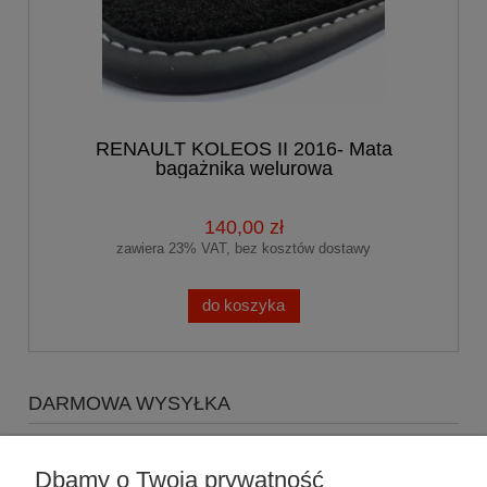
RENAULT KOLEOS II 2016- Mata
bagażnika welurowa
140,00 zł
zawiera 23% VAT, bez kosztów dostawy
do koszyka
DARMOWA WYSYŁKA
Zapraszamy do zakupów za minimum 500zł
a koszty
wysyłki Gratis
Dbamy o Twoją prywatność