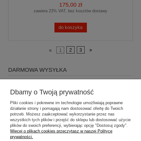
175,00 zł
zawiera 23% VAT, bez kosztów dostawy
do koszyka
«
1
2
3
»
DARMOWA WYSYŁKA
Zapraszamy do zakupów za minimum 500zł
a koszty
wysyłki Gratis
Dbamy o Twoją prywatność
Pliki cookies i pokrewne im technologie umożliwiają poprawne
działanie strony i pomagają nam dostosować ofertę do Twoich
potrzeb. Możesz zaakceptować wykorzystanie przez nas
wszystkich tych plików i przejść do sklepu lub dostosować użycie
plików do swoich preferencji, wybierając opcję "Dostosuj zgody".
Pomoc
Więcej o plikach cookies przeczytasz w naszej Polityce
prywatności.