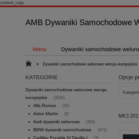
content_copy
AMB Dywaniki Samochodowe We
Menu
Dywaniki samochodowe weluro
»
Dywaniki samochodowe welurowe wersja europejska
KATEGORIE
Opcje p
Dywaniki samochodowe welurowe wersja
Kategori
europejska
(3506)
Alfa Romeo
(30)
Aston Martin
(8)
MK3 201
Audi dywaniki welurowe
(304)
BMW dywaniki samochodowe
(472)
Cadillac Escalde IV Deville I
(3)