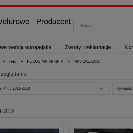
lurowe - Producent
we wersja europejska
Zwroty i reklamacje
Kon
»
»
»
Ford
FOCUS MK I-II-III-IV
MK3 2011-2018
rzeglądania
e: MK3 2011-2018
Dywaniki
1-2018