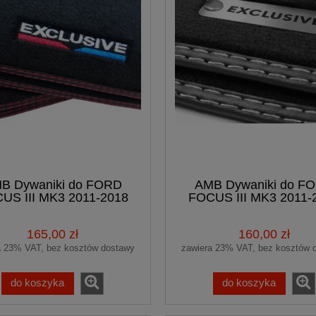
B Dywaniki do FORD
AMB Dywaniki do F
US III MK3 2011-2018
FOCUS III MK3 2011-
urowe Premium + HAFT
welurowe Premium + 
EXCLUSIVE
Exclusive
165,00 zł
160,00 zł
a 23% VAT, bez kosztów dostawy
zawiera 23% VAT, bez kosztów 
do koszyka
do koszyka