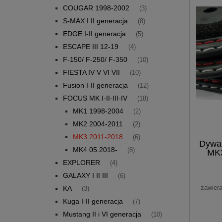
COUGAR 1998-2002
(3)
S-MAX I II generacja
(8)
EDGE I-II generacja
(5)
ESCAPE III 12-19
(4)
F-150/ F-250/ F-350
(10)
FIESTA IV V VI VII
(10)
Fusion I-II generacja
(12)
FOCUS MK I-II-III-IV
(18)
MK1 1998-2004
(2)
MK2 2004-2011
(2)
MK3 2011-2018
(6)
Dywan
MK4 05.2018-
(8)
MK3
EXPLORER
(4)
GALAXY I II III
(6)
zawier
KA
(3)
Kuga I-II generacja
(7)
Mustang II i VI generacja
(10)