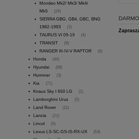
Mondeo Mk2/ Mk3/ Mk4/
Mk5
(24)
DARMO
SIERRA GBG, GB4, GBC, BNG
1982-1993
(3)
Zaprasz
TAURUS VI 09-19
(4)
TRANSIT
(9)
RANGER III-IV-V RAPTOR
(6)
Honda
(44)
Hyundai
(68)
Hummer
(3)
Kia
(71)
Knaus Sky I 650 LG
(1)
Lamborghini Urus
(5)
Land Rover
(11)
Lancia
(21)
Lincol
(5)
Lexus LS-SC-GS-IS-RX-UX
(53)