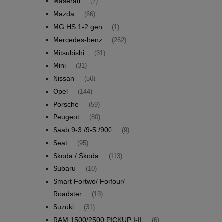
Maserati
(7)
Mazda
(66)
MG HS 1-2 gen
(1)
Mercedes-benz
(262)
Mitsubishi
(31)
Mini
(31)
Nissan
(56)
Opel
(144)
Porsche
(59)
Peugeot
(80)
Saab 9-3 /9-5 /900
(9)
Seat
(95)
Skoda / Śkoda
(113)
Subaru
(10)
Smart Fortwo/ Forfour/
Roadster
(13)
Suzuki
(31)
RAM 1500/2500 PICKUP I-II
(6)