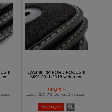
US III
Dywaniki do FORD FOCUS III
rowe
MK3 2011-2018 welurowe
samochodowe
145,00 zł
dostawy
zawiera 23% VAT, bez kosztów dostawy
do koszyka