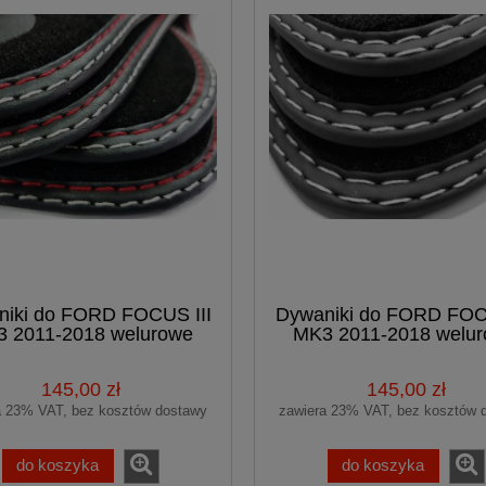
iki do FORD FOCUS III
Dywaniki do FORD FOC
 2011-2018 welurowe
MK3 2011-2018 welu
Premium
Premium
145,00 zł
145,00 zł
a 23% VAT, bez kosztów dostawy
zawiera 23% VAT, bez kosztów 
do koszyka
do koszyka