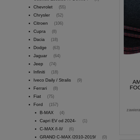
Chevrolet
(55)
Chrysler
(52)
Citroen
(106)
Cupra
(8)
Dacia
(18)
Dodge
(63)
Jaguar
(64)
Jeep
(74)
Infiniti
(18)
Iveco Daily / Stralis
(9)
AM
FOC
Ferrari
(8)
wel
Fiat
(75)
Ford
(157)
zawier
B-MAX
(4)
Capri EV od 2024-
(1)
C-MAX /I-II/
(6)
GRAND C-MAX /2010-2019/
(0)