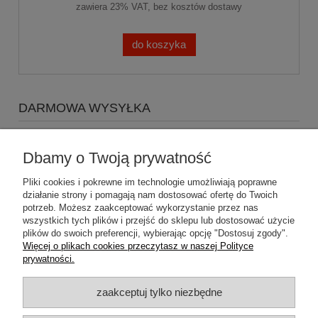
zawiera 23% VAT, bez kosztów dostawy
do koszyka
DARMOWA WYSYŁKA
Zapraszamy do zakupów za minimum 500zł
a koszty
wysyłki Gratis
Dbamy o Twoją prywatność
Pliki cookies i pokrewne im technologie umożliwiają poprawne
działanie strony i pomagają nam dostosować ofertę do Twoich
potrzeb. Możesz zaakceptować wykorzystanie przez nas
wszystkich tych plików i przejść do sklepu lub dostosować użycie
plików do swoich preferencji, wybierając opcję "Dostosuj zgody".
Pomoc
Więcej o plikach cookies przeczytasz w naszej Polityce
prywatności.
Dostawa
zaakceptuj tylko niezbędne
Moje konto