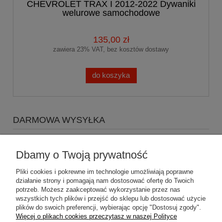
CHEVROLET TRAX I 2012-2022 Dywaniki
welurowe samochodowe
135,00 zł
zawiera 23% VAT, bez kosztów dostawy
do koszyka
DARMOWA WYSYŁKA
Zapraszamy do zakupów za minimum 500zł
a koszty
wysyłki Gratis
Dbamy o Twoją prywatność
Pliki cookies i pokrewne im technologie umożliwiają poprawne
działanie strony i pomagają nam dostosować ofertę do Twoich
potrzeb. Możesz zaakceptować wykorzystanie przez nas
wszystkich tych plików i przejść do sklepu lub dostosować użycie
plików do swoich preferencji, wybierając opcję "Dostosuj zgody".
Pomoc
Więcej o plikach cookies przeczytasz w naszej Polityce