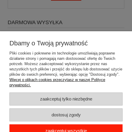
DARMOWA WYSYŁKA
Zapraszamy do zakupów za minimum 500zł
a koszty
wysyłki Gratis
Dbamy o Twoją prywatność
Pliki cookies i pokrewne im technologie umożliwiają poprawne
działanie strony i pomagają nam dostosować ofertę do Twoich
potrzeb. Możesz zaakceptować wykorzystanie przez nas
wszystkich tych plików i przejść do sklepu lub dostosować użycie
plików do swoich preferencji, wybierając opcję "Dostosuj zgody".
Pomoc
Więcej o plikach cookies przeczytasz w naszej Polityce
prywatności.
Dostawa
zaakceptuj tylko niezbędne
Moje konto
dostosuj zgody
Gwarancja i zwroty
zaakceptuj wszystkie