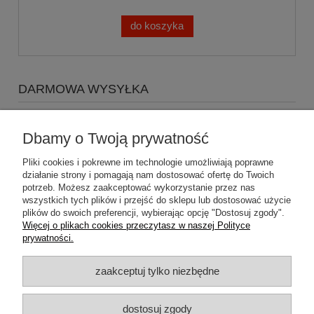
do koszyka
DARMOWA WYSYŁKA
Zapraszamy do zakupów za minimum 500zł
a koszty
wysyłki Gratis
Dbamy o Twoją prywatność
Pliki cookies i pokrewne im technologie umożliwiają poprawne
działanie strony i pomagają nam dostosować ofertę do Twoich
potrzeb. Możesz zaakceptować wykorzystanie przez nas
wszystkich tych plików i przejść do sklepu lub dostosować użycie
plików do swoich preferencji, wybierając opcję "Dostosuj zgody".
Pomoc
Więcej o plikach cookies przeczytasz w naszej Polityce
prywatności.
Dostawa
zaakceptuj tylko niezbędne
Moje konto
dostosuj zgody