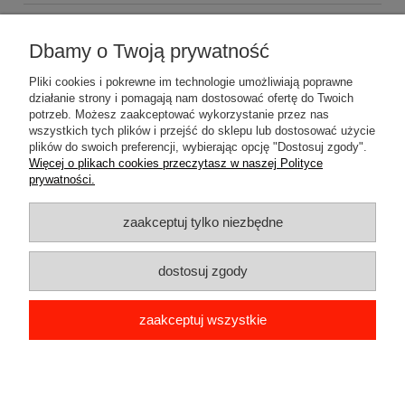
Zapraszamy do zakupów za minimum 500zł
a koszty
wysyłki Gratis
Dbamy o Twoją prywatność
Pliki cookies i pokrewne im technologie umożliwiają poprawne
działanie strony i pomagają nam dostosować ofertę do Twoich
potrzeb. Możesz zaakceptować wykorzystanie przez nas
wszystkich tych plików i przejść do sklepu lub dostosować użycie
plików do swoich preferencji, wybierając opcję "Dostosuj zgody".
Pomoc
Więcej o plikach cookies przeczytasz w naszej Polityce
prywatności.
Dostawa
zaakceptuj tylko niezbędne
Moje konto
dostosuj zgody
Gwarancja i zwroty
zaakceptuj wszystkie
O firmie
pokaż pełną wersję strony