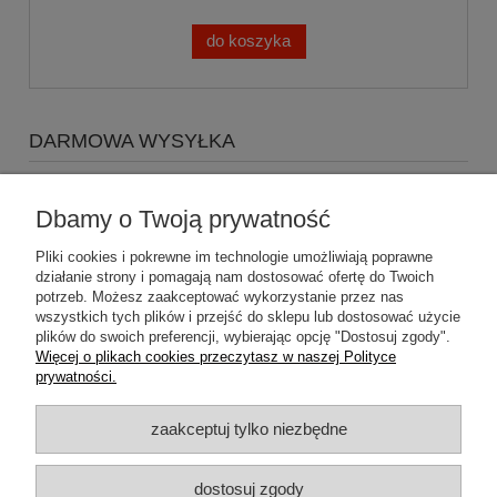
do koszyka
DARMOWA WYSYŁKA
Zapraszamy do zakupów za minimum 500zł
a koszty
wysyłki Gratis
Dbamy o Twoją prywatność
Pliki cookies i pokrewne im technologie umożliwiają poprawne
działanie strony i pomagają nam dostosować ofertę do Twoich
potrzeb. Możesz zaakceptować wykorzystanie przez nas
wszystkich tych plików i przejść do sklepu lub dostosować użycie
plików do swoich preferencji, wybierając opcję "Dostosuj zgody".
Pomoc
Więcej o plikach cookies przeczytasz w naszej Polityce
prywatności.
Dostawa
zaakceptuj tylko niezbędne
Moje konto
dostosuj zgody