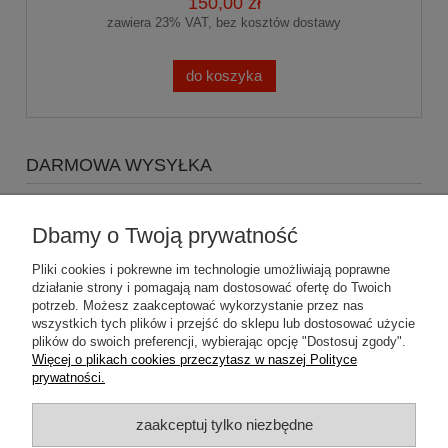
150,00 zł
zawiera 23% VAT, bez kosztów dostawy
do koszyka
DARMOWA WYSYŁKA
Zapraszamy do zakupów za minimum 500zł
a koszty
wysyłki Gratis
Dbamy o Twoją prywatność
Pliki cookies i pokrewne im technologie umożliwiają poprawne
działanie strony i pomagają nam dostosować ofertę do Twoich
potrzeb. Możesz zaakceptować wykorzystanie przez nas
wszystkich tych plików i przejść do sklepu lub dostosować użycie
plików do swoich preferencji, wybierając opcję "Dostosuj zgody".
Pomoc
Więcej o plikach cookies przeczytasz w naszej Polityce
prywatności.
Dostawa
zaakceptuj tylko niezbędne