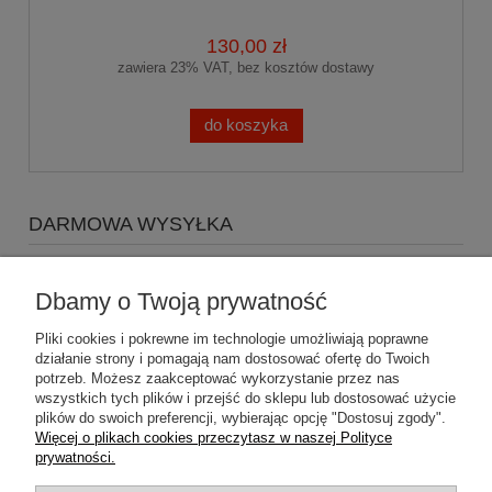
130,00 zł
zawiera 23% VAT, bez kosztów dostawy
do koszyka
DARMOWA WYSYŁKA
Zapraszamy do zakupów za minimum 500zł
a koszty
wysyłki Gratis
Dbamy o Twoją prywatność
Pliki cookies i pokrewne im technologie umożliwiają poprawne
działanie strony i pomagają nam dostosować ofertę do Twoich
potrzeb. Możesz zaakceptować wykorzystanie przez nas
wszystkich tych plików i przejść do sklepu lub dostosować użycie
plików do swoich preferencji, wybierając opcję "Dostosuj zgody".
Pomoc
Więcej o plikach cookies przeczytasz w naszej Polityce
prywatności.
Dostawa