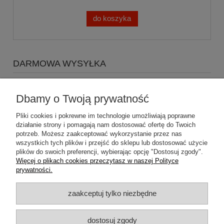
do koszyka
DARMOWA WYSYŁKA
Zapraszamy do zakupów za minimum 500zł
a koszty
wysyłki Gratis
Dbamy o Twoją prywatność
Pliki cookies i pokrewne im technologie umożliwiają poprawne
działanie strony i pomagają nam dostosować ofertę do Twoich
potrzeb. Możesz zaakceptować wykorzystanie przez nas
wszystkich tych plików i przejść do sklepu lub dostosować użycie
plików do swoich preferencji, wybierając opcję "Dostosuj zgody".
Pomoc
Więcej o plikach cookies przeczytasz w naszej Polityce
prywatności.
Dostawa
zaakceptuj tylko niezbędne
Moje konto
dostosuj zgody