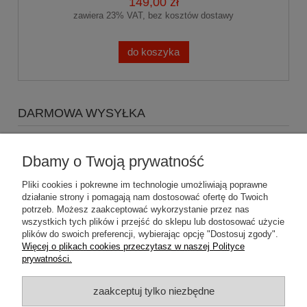
149,00 zł
zawiera 23% VAT, bez kosztów dostawy
do koszyka
DARMOWA WYSYŁKA
Zapraszamy do zakupów za minimum 500zł
a koszty
wysyłki Gratis
Dbamy o Twoją prywatność
Pliki cookies i pokrewne im technologie umożliwiają poprawne
działanie strony i pomagają nam dostosować ofertę do Twoich
potrzeb. Możesz zaakceptować wykorzystanie przez nas
wszystkich tych plików i przejść do sklepu lub dostosować użycie
plików do swoich preferencji, wybierając opcję "Dostosuj zgody".
Pomoc
Więcej o plikach cookies przeczytasz w naszej Polityce
prywatności.
Dostawa
zaakceptuj tylko niezbędne