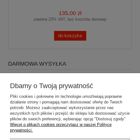
135,00 zł
zawiera 23% VAT, bez kosztów dostawy
do koszyka
DARMOWA WYSYŁKA
Zapraszamy do zakupów za minimum 500zł
a koszty
wysyłki Gratis
Dbamy o Twoją prywatność
Pliki cookies i pokrewne im technologie umożliwiają poprawne
działanie strony i pomagają nam dostosować ofertę do Twoich
potrzeb. Możesz zaakceptować wykorzystanie przez nas
wszystkich tych plików i przejść do sklepu lub dostosować użycie
plików do swoich preferencji, wybierając opcję "Dostosuj zgody".
Pomoc
Więcej o plikach cookies przeczytasz w naszej Polityce
prywatności.
Dostawa