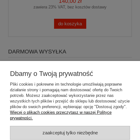
140,00 zł
zawiera 23% VAT, bez kosztów dostawy
do koszyka
DARMOWA WYSYŁKA
Zapraszamy do zakupów za minimum 500zł
a koszty
wysyłki Gratis
Dbamy o Twoją prywatność
Pliki cookies i pokrewne im technologie umożliwiają poprawne
działanie strony i pomagają nam dostosować ofertę do Twoich
potrzeb. Możesz zaakceptować wykorzystanie przez nas
wszystkich tych plików i przejść do sklepu lub dostosować użycie
plików do swoich preferencji, wybierając opcję "Dostosuj zgody".
Pomoc
Więcej o plikach cookies przeczytasz w naszej Polityce
prywatności.
Dostawa
zaakceptuj tylko niezbędne