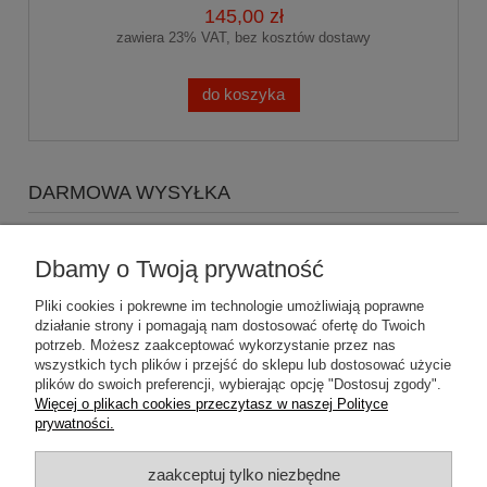
145,00 zł
zawiera 23% VAT, bez kosztów dostawy
do koszyka
DARMOWA WYSYŁKA
Zapraszamy do zakupów za minimum 500zł
a koszty
wysyłki Gratis
Dbamy o Twoją prywatność
Pliki cookies i pokrewne im technologie umożliwiają poprawne
działanie strony i pomagają nam dostosować ofertę do Twoich
potrzeb. Możesz zaakceptować wykorzystanie przez nas
wszystkich tych plików i przejść do sklepu lub dostosować użycie
plików do swoich preferencji, wybierając opcję "Dostosuj zgody".
Pomoc
Więcej o plikach cookies przeczytasz w naszej Polityce
prywatności.
Dostawa
zaakceptuj tylko niezbędne