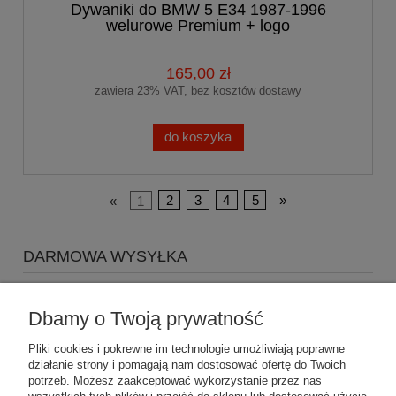
Dywaniki do BMW 5 E34 1987-1996
welurowe Premium + logo
PERFORMANCE
165,00 zł
zawiera 23% VAT, bez kosztów dostawy
do koszyka
«
1
2
3
4
5
»
DARMOWA WYSYŁKA
Zapraszamy do zakupów za minimum 500zł
a koszty
wysyłki Gratis
Dbamy o Twoją prywatność
Pliki cookies i pokrewne im technologie umożliwiają poprawne
działanie strony i pomagają nam dostosować ofertę do Twoich
potrzeb. Możesz zaakceptować wykorzystanie przez nas