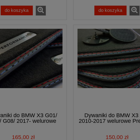
do koszyka
do koszyka
aniki do BMW X3 G01/
Dywaniki do BMW X3
/ G08/ 2017- welurowe
2010-2017 welurowe P
Premium + logo
samochodowe
PERFORMANCE
165,00 zł
150,00 zł