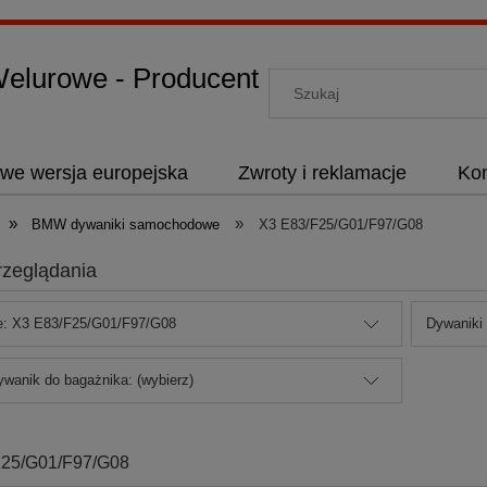
lurowe - Producent
we wersja europejska
Zwroty i reklamacje
Kon
»
»
BMW dywaniki samochodowe
X3 E83/F25/G01/F97/G08
rzeglądania
e: X3 E83/F25/G01/F97/G08
Dywaniki
ywanik do bagażnika: (wybierz)
F25/G01/F97/G08