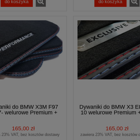
do koszyka
do koszyka
aniki do BMW X3M F97
Dywaniki do BMW X3 E
7- welurowe Premium +
10 welurowe Premium +
ft PERFORMANCE (1)
EXCLUSIVE
165,00 zł
165,00 zł
a 23% VAT, bez kosztów dostawy
zawiera 23% VAT, bez kosztów 