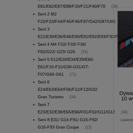
E81/E82/E87/E88/F20/F21/F40/F70
(36)
Serii 2 M2
F22/F23/F44/F45/F46/F87/G42/G87/U06
(27)
Serii 3
E21/E30/E36/E46/E90/E91/E92/E93/F30/F31/G20
Serii 4 M4 F32/ F33/ F36/
F82/G22/ G23/ G26
(24)
Serii 5 E12/E28/E34/E39/E60-
E61/F10-F11/G30-G31/GT-
F07/G60-G61
(71)
Serii 6
E24/E63/E64/F06/F12/F13/G32
Dywan
Gran Turismo
(34)
10 w
Serii 7
E23/E32/E38/E65/E66/F01/F02/G11/G12
(34)
Serii 8 E31/ G14-F91/ G15-F92/
zawier
G16-F93 Gran Coupe
(13)