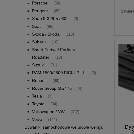
Porsche
(59)
Peugeot
(80)
zawier
Saab 9-3 /9-5 /900
(9)
Seat
(95)
Skoda / Śkoda
(113)
Subaru
(10)
Smart Fortwo/ Forfour/
Roadster
(13)
Suzuki
(31)
RAM 1500/2500 PICKUP I-II
(6)
Renault
(88)
Rover Group MG/ 75
(4)
Tesla
(3)
Toyota
(94)
Volkswagen / VW
(312)
Volvo
(144)
Dyw
Dywaniki samochodowe welurowe wersja
2