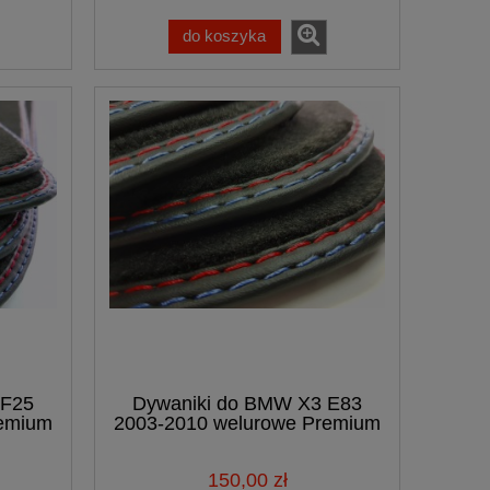
do koszyka
 F25
Dywaniki do BMW X3 E83
remium
2003-2010 welurowe Premium
samochodowe
150,00 zł