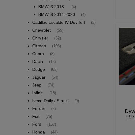
BMW i3 2013-
(4)
BMW i8 2014-2020
(4)
Cadillac Escalde IV Deville I
(3)
Chevrolet
(55)
Chrysler
(52)
Citroen
(106)
Cupra
(8)
Dacia
(18)
Dodge
(63)
Jaguar
(64)
Jeep
(74)
Infiniti
(18)
Iveco Daily / Stralis
(9)
Ferrari
(8)
Dyw
F97
Fiat
(75)
Ford
(157)
Honda
(44)