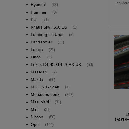
zawier
Hyundai
(68)
Hummer
(3)
Kia
(71)
Knaus Sky I 650 LG
(1)
Lamborghini Urus
(5)
Land Rover
(11)
Lancia
(21)
Lincol
(5)
Lexus LS-SC-GS-IS-RX-UX
(53)
Maserati
(7)
Mazda
(66)
MG HS 1-2 gen
(1)
Mercedes-benz
(262)
Mitsubishi
(31)
Mini
(31)
D
Nissan
(56)
G01/F
Pr
Opel
(144)