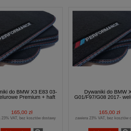
/G21/G28/G80/F34
(89)
iki do BMW X3 E83 03-
Dywaniki do BMW 
elurowe Premium + haft
G01/F97/G08 2017- we
PERFORMANCE
Premium + haft
PERFORMANCE
165,00 zł
165,00 zł
a 23% VAT, bez kosztów dostawy
zawiera 23% VAT, bez kosztów 