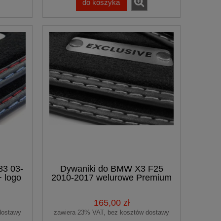
do koszyka
83 03-
Dywaniki do BMW X3 F25
 logo
2010-2017 welurowe Premium
z logo EXCLUSIVE
165,00 zł
dostawy
zawiera 23% VAT, bez kosztów dostawy