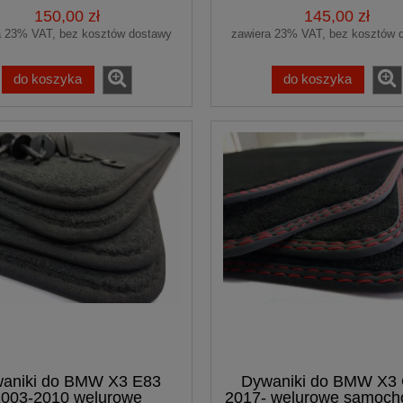
150,00 zł
145,00 zł
a 23% VAT, bez kosztów dostawy
zawiera 23% VAT, bez kosztów 
do koszyka
do koszyka
aniki do BMW X3 E83
Dywaniki do BMW X3
003-2010 welurowe
2017- welurowe samoc