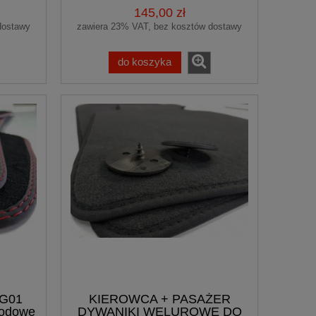
145,00 zł
dostawy
zawiera 23% VAT, bez kosztów dostawy
do koszyka
 G01
KIEROWCA + PASAŻER
hodowe
DYWANIKI WELUROWE DO