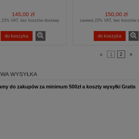
racytowe samochodowe
Premium
145,00 zł
150,00 zł
a 23% VAT, bez kosztów dostawy
zawiera 23% VAT, bez kosztów 
do koszyka
do koszyka
«
1
2
»
WA WYSYŁKA
amy do zakupów za minimum 500zł
a koszty wysyłki Gratis