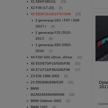
X1 E84/F48/U11
(13)
X2 F39 (17-23)
(4)
X3 E83/F25/G01/F97/G08
(23)
3 generacja G01 / F97 / G08
/2017-/
(8)
2 generacja F25 /2010-
2017/
(8)
1 generacja E83 /2003-
2010/
(7)
X4 F26/ G02 xDrive, sDrive
(11)
X5 E53/E70/F15/G05/F95
(32)
X6 E71/F16/F86/G06/F96
(17)
Z3 E36 1996-2003
(6)
Dyw
Z4 E85/E86/E89/G29
(15)
201
BMW
ha
M1/M2/M3/M4/M5/M8
(18)
BMW Oldtimer 2002
(2)
zawier
BMW 1502
(4)