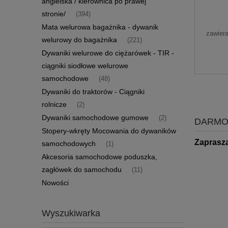
angielska / kierownica po prawej
ant
stronie/
(394)
Mata welurowa bagażnika - dywanik
zawier
welurowy do bagażnika
(221)
Dywaniki welurowe do ciężarówek - TIR -
ciągniki siodłowe welurowe
samochodowe
(48)
Dywaniki do traktorów - Ciągniki
rolnicze
(2)
Dywaniki samochodowe gumowe
(2)
DARMO
Stopery-wkręty Mocowania do dywaników
Zaprasz
samochodowych
(1)
Akcesoria samochodowe poduszka,
zagłówek do samochodu
(11)
Nowości
Wyszukiwarka