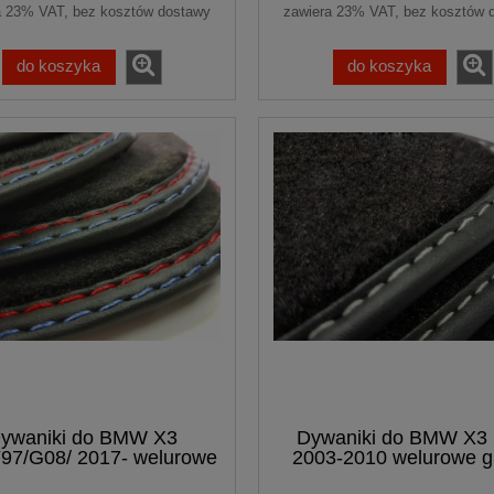
a 23% VAT, bez kosztów dostawy
zawiera 23% VAT, bez kosztów 
do koszyka
do koszyka
ywaniki do BMW X3
Dywaniki do BMW X3
97/G08/ 2017- welurowe
2003-2010 welurowe g
emium samochodowe
samochodowe