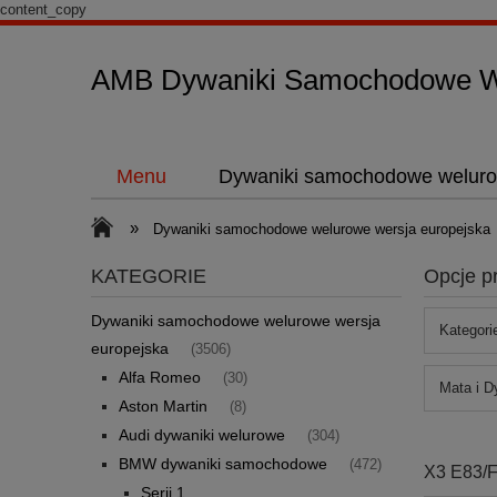
content_copy
AMB Dywaniki Samochodowe We
Menu
Dywaniki samochodowe weluro
»
Dywaniki samochodowe welurowe wersja europejska
KATEGORIE
Opcje p
Dywaniki samochodowe welurowe wersja
Kategori
europejska
(3506)
Alfa Romeo
(30)
Mata i D
Aston Martin
(8)
Audi dywaniki welurowe
(304)
BMW dywaniki samochodowe
(472)
X3 E83/
Serii 1